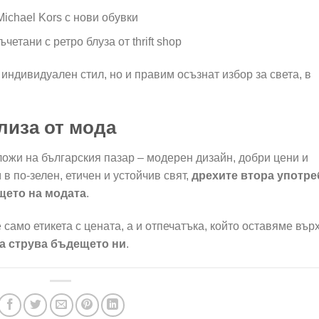
ichael Kors с нови обувки
етани с ретро блуза от thrift shop
индивидуален стил, но и правим осъзнат избор за света, в
лиза от мода
ложи на българския пазар – модерен дизайн, добри цени и
в по-зелен, етичен и устойчив свят,
дрехите втора употре
щето на модата
.
 само етикета с цената, а и отпечатъка, който оставяме вър
да струва бъдещето ни
.