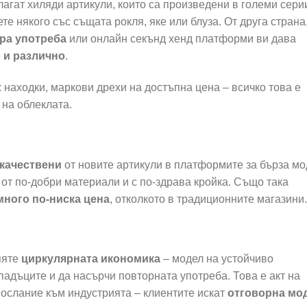
агат хиляди артикули, които са произведени в големи сери
е някого със същата рокля, яке или блуза. От друга страна
ора употреба
или онлайн секънд хенд платформи ви дава
 и различно
.
 находки, маркови дрехи на достъпна цена – всичко това е
 на облеклата.
-качествени
от новите артикули в платформите за бърза мо
 от по-добри материали и с по-здрава кройка. Също така
много по-ниска цена
, отколкото в традиционните магазини.
пяте
циркулярната икономика
– модел на устойчиво
падъците и да насърчи повторната употреба. Това е акт на
послание към индустрията – клиентите искат
отговорна мо