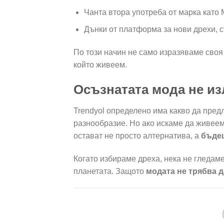
Чанта втора употреба от марка като M
Дънки от платформа за нови дрехи, съч
По този начин не само изразяваме своя 
който живеем.
Осъзнатата мода не из
Trendyol определено има какво да пред
разнообразие. Но ако искаме да живеем 
остават не просто алтернатива, а
бъде
Когато избираме дреха, нека не гледаме
планетата. Защото
модата не трябва 