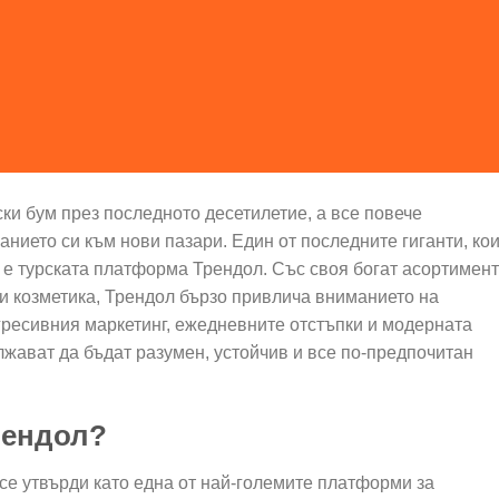
и бум през последното десетилетие, а все повече
ието си към нови пазари. Един от последните гиганти, ко
 е турската платформа Трендол. Със своя богат асортимент
и козметика, Трендол бързо привлича вниманието на
гресивния маркетинг, ежедневните отстъпки и модерната
жават да бъдат разумен, устойчив и все по-предпочитан
рендол?
 се утвърди като една от най-големите платформи за