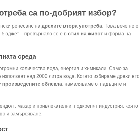
отреба са по-добрият избор?
ински ренесанс на
дрехите втора употреба
. Това вече не е
н бюджет – превърнало се е в
стил на живот
и форма на
олната среда
огромни количества вода, енергия и химикали. Само за
е използват над 2000 литра вода. Когато избираме дрехи вт
е произведените облекла
, намаляваме отпадъците и
рендол , макар и привлекателни, подкрепят индустрия, която
во и замърсяване.
ост