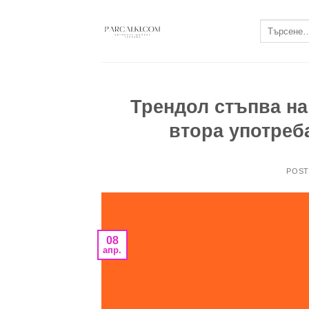
Skip
to
Търсене
за:
content
Трендол стъпва на
втора употреб
POS
08
апр.