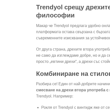
Trendyol срещу дрехит
философии
Макар че Trendyol предлага удобно онл
платформата остава свързана с бързата
съвременните изисквания за устойчивост
От друга страна, дрехите втора употреб
не само да изглеждаме добре, но и да с
просто „евтини дрехи“, а дрехи със стой
Комбиниране на стило
Разбира се! Един от най-добрите начин
смесване на дрехи втора употреба с
Trendyol. Например:
Рокля от Trendyol с винтидж яке от с