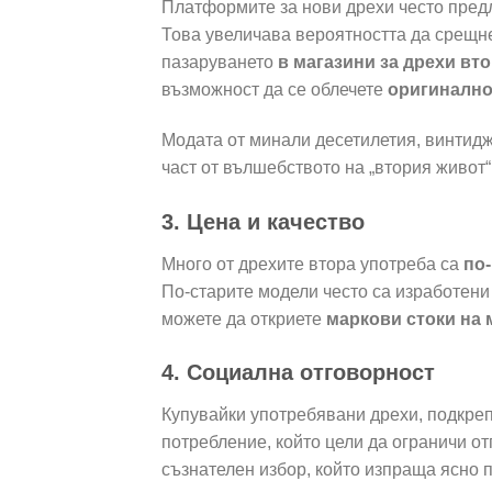
Платформите за нови дрехи често предл
Това увеличава вероятността да срещнет
пазаруването
в магазини за дрехи вт
възможност да се облечете
оригинално
Модата от минали десетилетия, винтидж
част от вълшебството на „втория живот“
3. Цена и качество
Много от дрехите втора употреба са
по
По-старите модели често са изработени
можете да откриете
маркови стоки на 
4. Социална отговорност
Купувайки употребявани дрехи, подкре
потребление, който цели да ограничи от
съзнателен избор, който изпраща ясно 