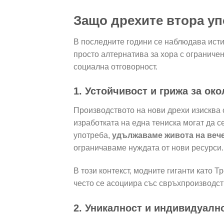
Защо дрехите втора уп
В последните години се наблюдава ист
просто алтернатива за хора с ограниче
социална отговорност.
1. Устойчивост и грижа за ок
Производството на нови дрехи изисква 
изработката на една тениска могат да с
употреба,
удължаваме живота на веч
ограничаваме нуждата от нови ресурси.
В този контекст, модните гиганти като Т
често се асоциира със свръхпроизводст
2. Уникалност и индивидуалн