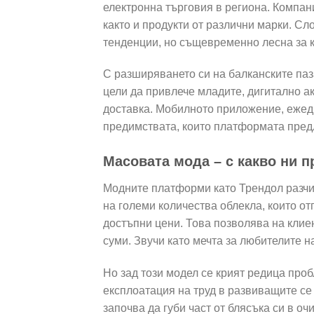
електронна търговия в региона. Компа
както и продукти от различни марки. Сл
тенденции, но същевременно лесна за 
С разширяването си на балканските паз
цели да привлече младите, дигитално ак
доставка. Мобилното приложение, ежедн
предимствата, които платформата пред
Масовата мода – с какво ни 
Модните платформи като Трендол разчи
на големи количества облекла, които о
достъпни цени. Това позволява на клие
суми. Звучи като мечта за любителите н
Но зад този модел се крият редица про
експлоатация на труд в развиващите се
започва да губи част от блясъка си в оч