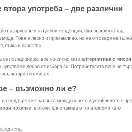
е втора употреба – две различни
айн пазаруване и актуални тенденции, философията зад
 мода. Това е лесно и примамливо, но не отговаря напълно
, етика и качество.
а се позиционират все по-силно като
алтернатива с мисия
е чувстваме добре от избора си. Потребителите вече не тър
ност, история и смисъл.
ве – възможно ли е?
и да поддържаме баланса между новото и устойчивото е чре
 нови покупки
, включително такива от платформи като
екънд хенд