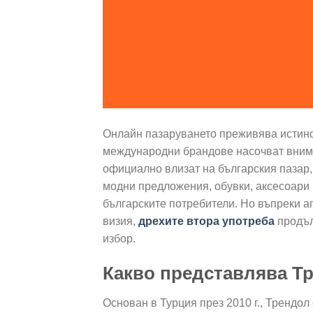
Онлайн пазаруването преживява истинск
международни брандове насочват вниман
официално влизат на българския пазар,
модни предложения, обувки, аксесоари 
българските потребители. Но въпреки а
визия,
дрехите втора употреба
продъл
избор.
Какво представлява Т
Основан в Турция през 2010 г., Трендол