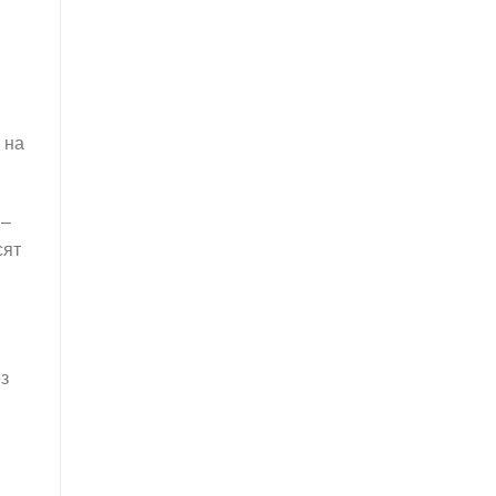
 на
–
сят
з