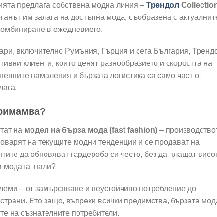
нията предлага собствена модна линия –
Трендол
Collectio
оганът им залага на достъпна мода, съобразена с актуалнит
комбиниране в ежедневието.
ари, включително Румъния, Гърция и сега България, Тренд
тивни клиенти, които ценят разнообразието и скоростта на
евните намаления и бързата логистика са само част от
лага.
примамва?
тат на
модел на бърза мода (fast fashion)
– производство
тговарят на текущите модни тенденции и се продават на
нтите да обновяват гардероба си често, без да плащат висо
а модата, нали?
блеми – от замърсяване и неустойчиво потребление до
 страни. Ето защо, въпреки всички предимства, бързата мод
ите на съзнателните потребители.