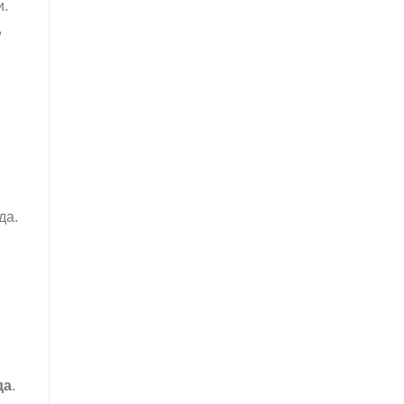
и.
,
да.
да
.